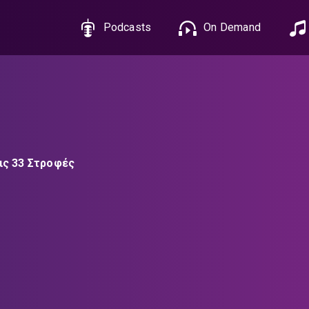
Podcasts
On Demand
τις 33 Στροφές