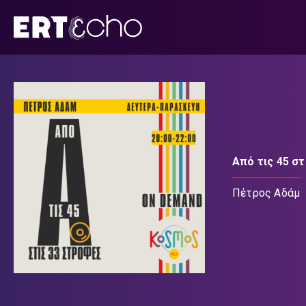
Μετάβαση
σε
περιεχόμενο
Από τις 45 σ
Πέτρος Αδάμ