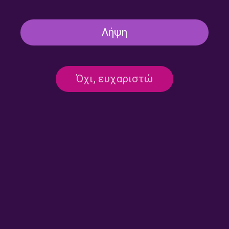
Λήψη
Όχι, ευχαριστώ
Έ(δ)ρως και Ελένη
Επιτελεστική Ποίηση &
Δημιουργική Γραφή