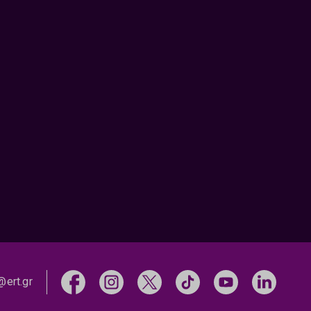
@ert.gr