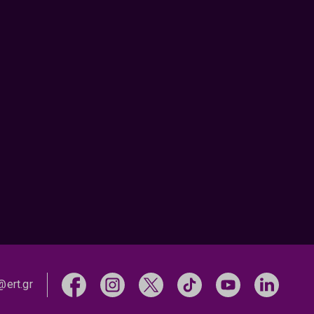
@ert.gr