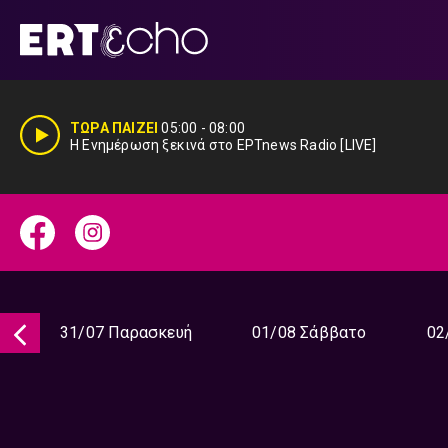
Μετάβαση
σε
περιεχόμενο
ΤΩΡΑ ΠΑΙΖΕΙ
05:00
-
08:00
Η Ενημέρωση ξεκινά στο EΡTnews Radio [LIVE]
31/07 Παρασκευή
01/08 Σάββατο
02