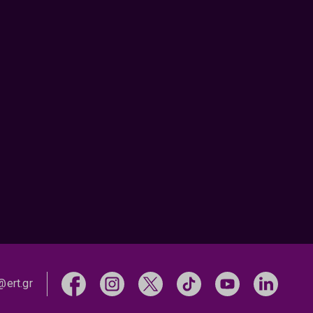
@ert.gr