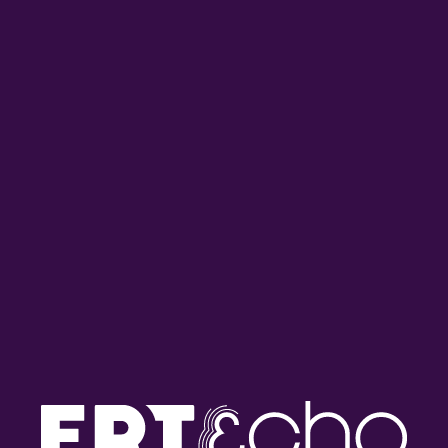
Όρια, συναισθηματική
Συμβουλές και τρόποι
νοημοσύνη και κριτική
αντιμετώπισης του άγχους
σκέψη στην ανθρώπινη
των Πανελλαδικών
επικοινωνία | 13.05.2026
Εξετάσεων | 30.04.2026