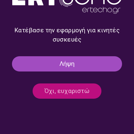
Κατέβασε την εφαρμογή για κινητές
Συμβουλές και τρόποι
Παθιασμένος Έρωτας |
συσκευές
αντιμετώπισης της μοναξιάς
19.02.2026
| 23.04.2026
Λήψη
Όχι, ευχαριστώ
Ημέρα Ατόμων με Αναπηρία |
Ιδιόμορφος χαρακτήρας ή
03.12.2025
διαταραγμένη