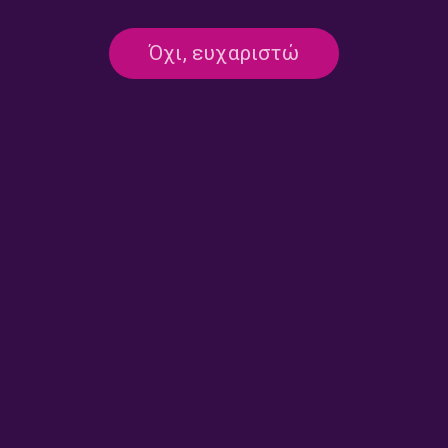
Όχι, ευχαριστώ
FUTURE SOUNDWAVES: TEEN TALKS
Μαρίνα & Γιώργος: Δες τον κόσμο
μου | 29.05.2026
29/05/2026
ΚΟΚΚΙΝΗ ΣΒΟΥΡΑ
Η «Κόκκινη Σβούρα» στο Δεύτερο
Πρόγραμμα – Παρασκευή 29 Μαΐου
2026
29/05/2026