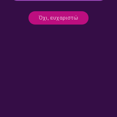
Όχι, ευχαριστώ
Θεοδόσης Τάσιος,
Ελένη Ευθυμίου, Μαρία
Αλέξανδρος Ευκλείδης,
Κουτσομάλλη-Moreau,
Τζίνα Θλιβέρη | Τετάρτη 29
Δημήτρης Τάρλοου, Σοφία
Ιουλίου 2026
Μαραθάκη | Τετάρτη 22
Ιουλίου 2026