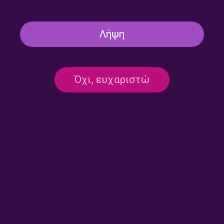
Ψωμί και κρασί, η συνταγή
Δύο Σαρακοστιανές
του Αθήναιου
συνταγές και μια ιστορία
Λήψη
Όχι, ευχαριστώ
Η Αγλαΐα Κρεμέζη και οι
Οι κρυφές συνταγές της
συνταγές & ιστορίες για
Frida
μάγειρες με ανησυχίες